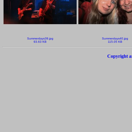
Summerdays39.jpg
Summerdays40.jpg
93.63 KB
115.05 KB
Copyright a