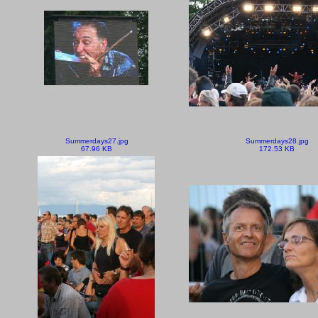
Summerdays27.jpg
Summerdays28.jpg
67.96 KB
172.53 KB