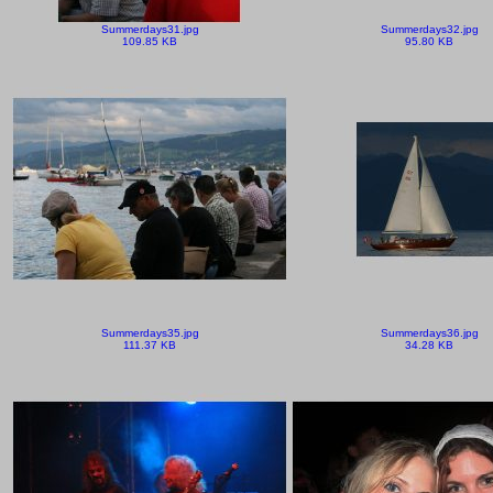
Summerdays31.jpg
Summerdays32.jpg
109.85 KB
95.80 KB
Summerdays35.jpg
Summerdays36.jpg
111.37 KB
34.28 KB