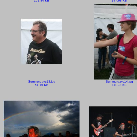
151.84 KB
147.68 KB
Summerdays13.jpg
Summerdays14.jpg
51.15 KB
111.23 KB