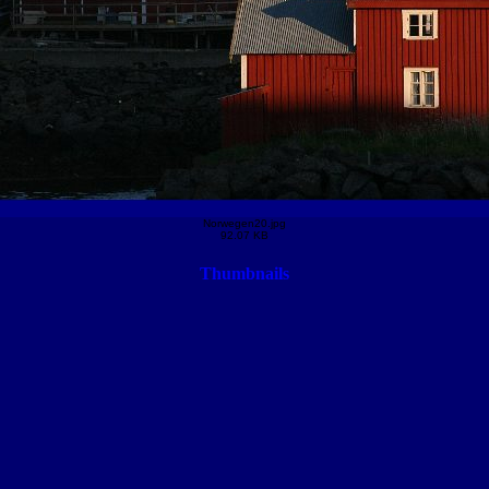
Norwegen20.jpg
92.07 KB
Thumbnails