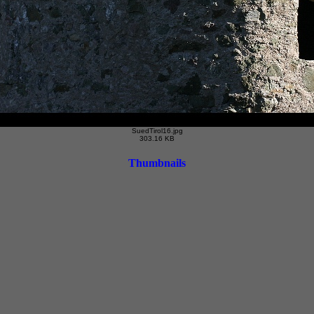
SuedTirol16.jpg
303.16 KB
Thumbnails